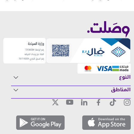
النوع
المناطق