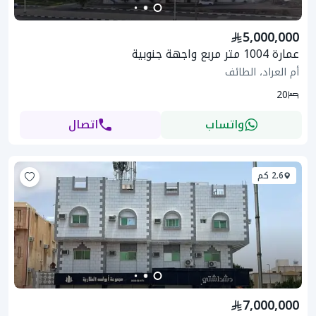
5,000,000
عمارة 1004 متر مربع واجهة جنوبية
أم العراد، الطائف
20
واتساب
اتصال
2.6 كم
7,000,000