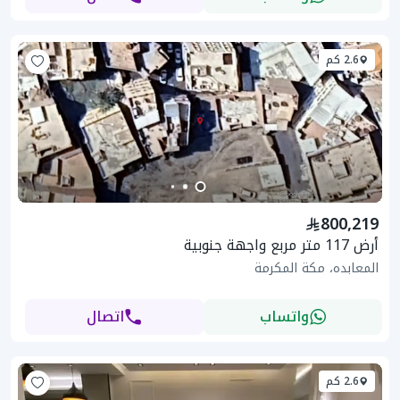
2.6 كم
800,219
أرض 117 متر مربع واجهة جنوبية
المعابده، مكة المكرمة
واتساب
اتصال
2.6 كم