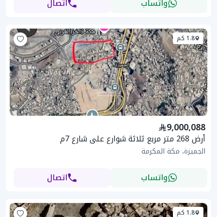
واتساب
اتصال
1.8 كم
9,000,088
أرض 268 متر مربع ثلاثة شوارع على شارع 7م
الجميزة، مكة المكرمة
واتساب
اتصال
1.8 كم