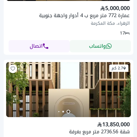
5,000,000
عمارة 772 متر مربع ب 4 أدوار واجهة جنوبية
الزهراء، مكة المكرمة
17
واتساب
اتصال
2.7 كم
13,850,000
شقة 2736.56 متر مربع بغرفة