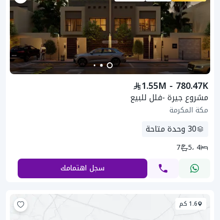
1.55M - 780.47K
مشروع جيرة -فلل للبيع
مكة المكرمة
30
وحدة متاحة
7
4 ،5
سجل اهتمامك
1.6 كم