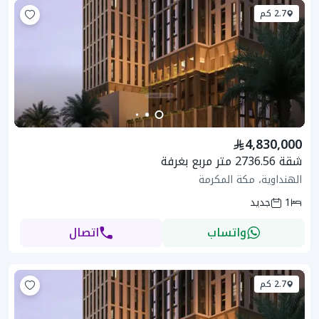
2.7 كم
4,830,000
شقة 2736.56 متر مربع بغرفة
الهنداوية، مكة المكرمة
1
جديد
واتساب
اتصال
2.7 كم