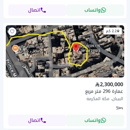
واتساب
اتصال
2.2 كم
2,300,000
عمارة 296 متر مربع
البيبان، مكة المكرمة
5
واتساب
اتصال