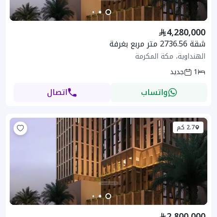
4,280,000
شقة 2736.56 متر مربع بغرفة
الهنداوية، مكة المكرمة
1
جديد
واتساب
اتصال
2.7 كم
2,800,000