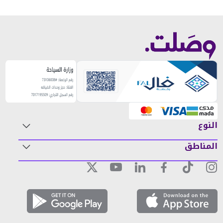
النوع
المناطق