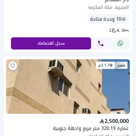
العزيزية، مكة المكرمة
10
وحدة متاحة
2
3 ،4
سجل اهتمامك
مميز
1.7 كم
2,500,000
عمارة 320.19 متر مربع واجهة جنوبية