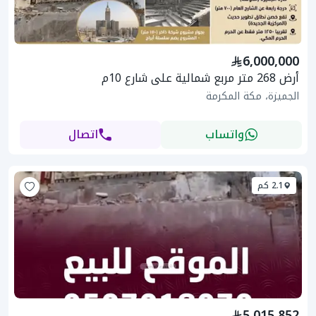
6,000,000
أرض 268 متر مربع شمالية على شارع 10م
الجميزة، مكة المكرمة
واتساب
اتصال
2.1 كم
5,015,852