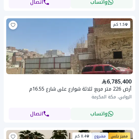
واتساب
اتصال
1.5 كم
6,785,400
أرض 226 متر مربع ثلاثة شوارع على شارع 16.55م
الروابي، مكة المكرمة
واتساب
اتصال
مميز بلس
مشروع
0.4 كم