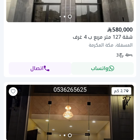
580,000
شقة 127 متر مربع ب 4 غرف
المسفلة، مكة المكرمة
3
4
واتساب
اتصال
2.7 كم