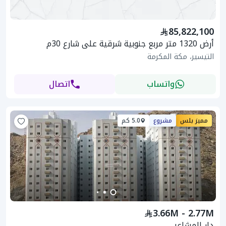
85,822,100
أرض 1320 متر مربع جنوبية شرقية على شارع 30م
التيسير، مكة المكرمة
واتساب
اتصال
مميز بلس
مشروع
5.0 كم
3.66M - 2.77M
دار المشاعر