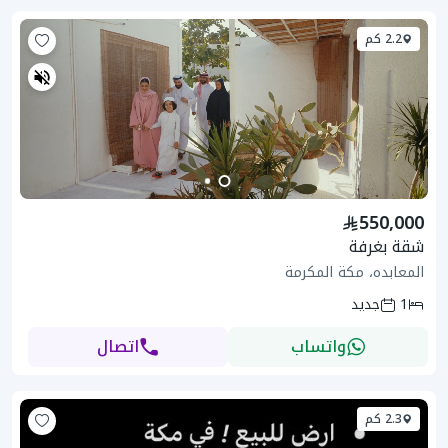
2.2 كم
550,000
شقة بغرفة
المعابده، مكة المكرمة
1
جديد
واتساب
اتصال
2.3 كم