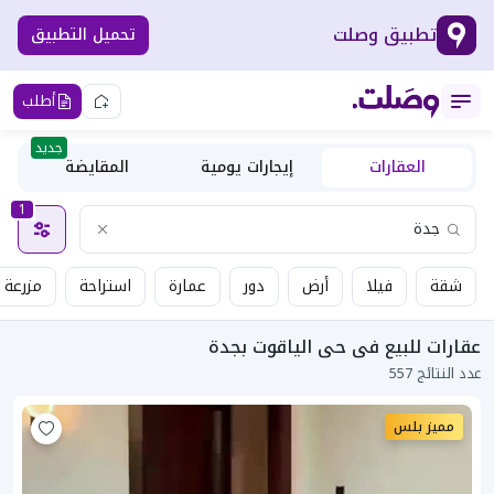
تطبيق وصلت
تحميل التطبيق
أطلب
جديد
العقارات
إيجارات يومية
المقايضة
1
شقة
فيلا
أرض
دور
عمارة
استراحة
مزرعة
عقارات للبيع فى حى الياقوت بجدة
عدد النتائج 557
مميز بلس