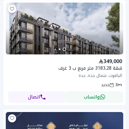
349,000
شقة 3183.28 متر مربع ب 3 غرف
الياقوت، شمال جدة، جدة
3
جديد
واتساب
اتصال