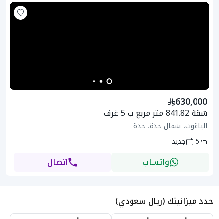
630,000
شقة 841.82 متر مربع ب 5 غرف
الياقوت، شمال جدة، جدة
5
جديد
واتساب
اتصال
حدد ميزانيتك (ريال سعودي)