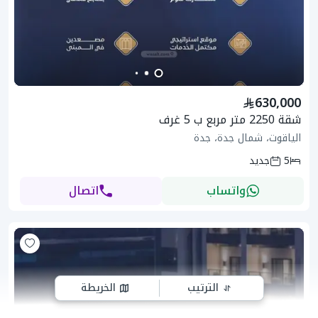
630,000
شقة 2250 متر مربع ب 5 غرف
الياقوت، شمال جدة، جدة
5
جديد
واتساب
اتصال
الترتيب
الخريطة