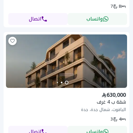
7
8
واتساب
اتصال
630,000
شقة ب 4 غرف
الياقوت، شمال جدة، جدة
3
4
واتساب
اتصال