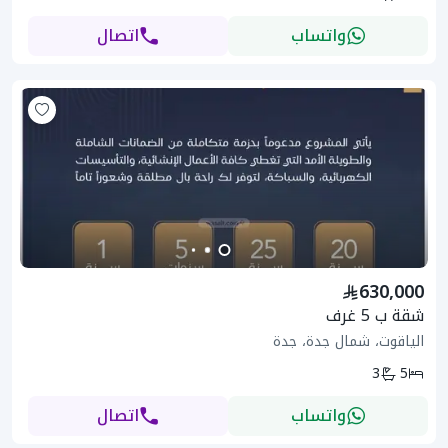
واتساب
اتصال
630,000
شقة ب 5 غرف
الياقوت، شمال جدة، جدة
3
5
واتساب
اتصال