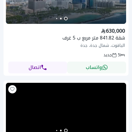
630,000
شقة 841.82 متر مربع ب 5 غرف
الياقوت، شمال جدة، جدة
5
جديد
واتساب
اتصال