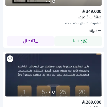
349,000
شقة ب 3 غرف
الياقوت، شمال جدة، جدة
3
3
واتساب
اتصال
289,000