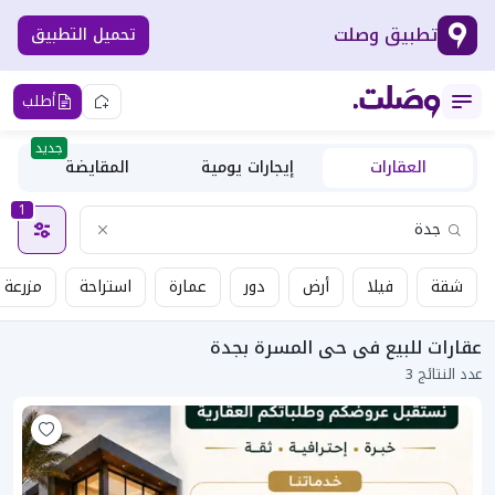
تطبيق وصلت
تحميل التطبيق
أطلب
جديد
العقارات
إيجارات يومية
المقايضة
1
شقة
فيلا
أرض
دور
عمارة
استراحة
مزرعة
عقارات للبيع فى حى المسرة بجدة
عدد النتائج 3