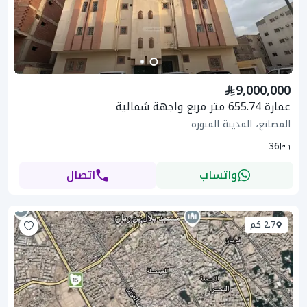
9,000,000
عمارة 655.74 متر مربع واجهة شمالية
المصانع، المدينة المنورة
36
واتساب
اتصال
2.7 كم