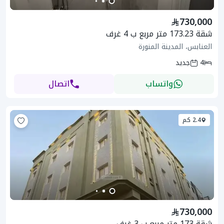
730,000
شقة 173.23 متر مربع ب 4 غرف
العنابس، المدينة المنورة
4
جديد
واتساب
اتصال
2.4 كم
730,000
شقة 173 متر مربع ب 3 غرف