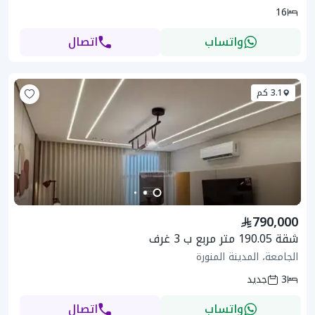
16
واتساب
اتصال
3.1 كم
790,000
شقة 190.05 متر مربع ب 3 غرف
الجامعة، المدينة المنورة
3
جديد
واتساب
اتصال