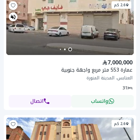
2.6 كم
7,000,000
عمارة 553 متر مربع واجهة جنوبية
العنابس، المدينة المنورة
31
واتساب
اتصال
2.6 كم