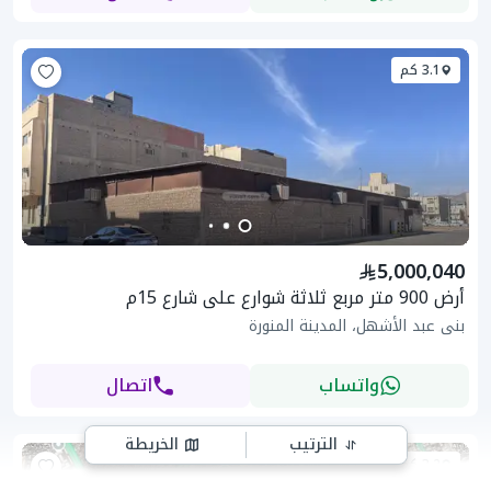
3.1 كم
5,000,040
أرض 900 متر مربع ثلاثة شوارع على شارع 15م
بنى عبد الأشهل، المدينة المنورة
واتساب
اتصال
الترتيب
الخريطة
3.2 كم