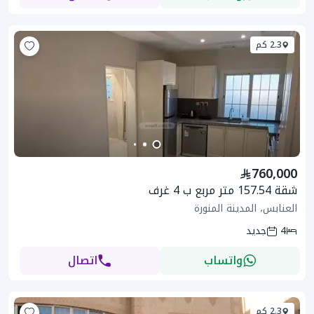
2.3 كم
760,000
شقة 157.54 متر مربع ب 4 غرف
العنابس، المدينة المنورة
4
جديد
واتساب
اتصال
2.3 كم