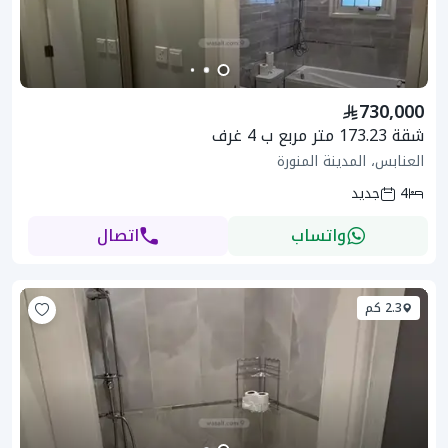
730,000
شقة 173.23 متر مربع ب 4 غرف
العنابس، المدينة المنورة
4
جديد
واتساب
اتصال
2.3 كم