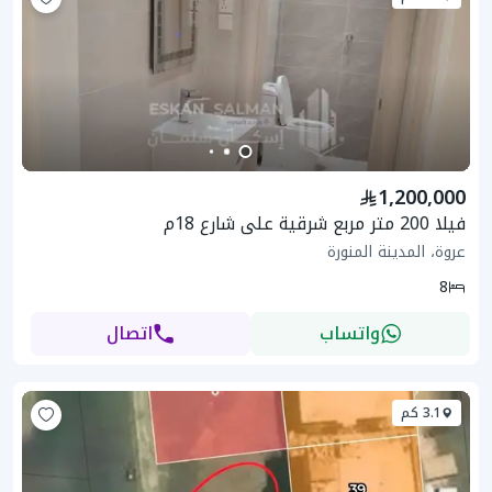
1,200,000
فيلا 200 متر مربع شرقية على شارع 18م
عروة، المدينة المنورة
8
واتساب
اتصال
3.1 كم