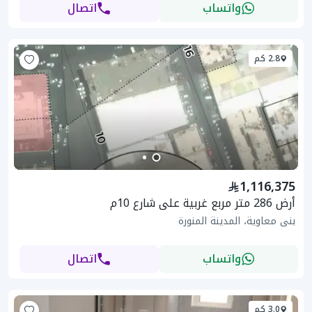
واتساب
اتصال
2.8 كم
1,116,375
أرض 286 متر مربع غربية على شارع 10م
بنى معاوية، المدينة المنورة
واتساب
اتصال
3.0 كم