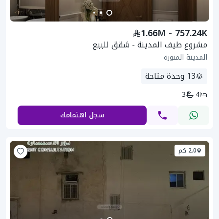
1.66M - 757.24K
مشروع طيف المدينة - شقق للبيع
المدينة المنورة
13
وحدة متاحة
3
4
سجل اهتمامك
2.0 كم