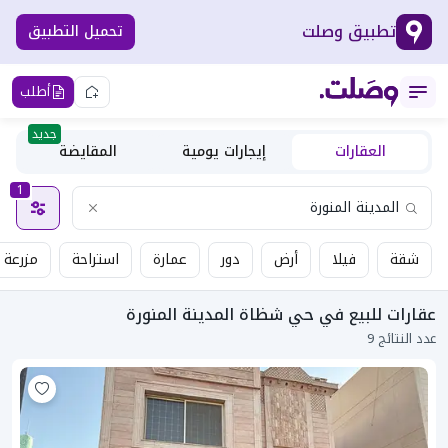
تطبيق وصلت
تحميل التطبيق
أطلب
جديد
العقارات
إيجارات يومية
المقايضة
1
شقة
فيلا
أرض
دور
عمارة
استراحة
مزرعة
عقارات للبيع في حي شظاة المدينة المنورة
عدد النتائج 9