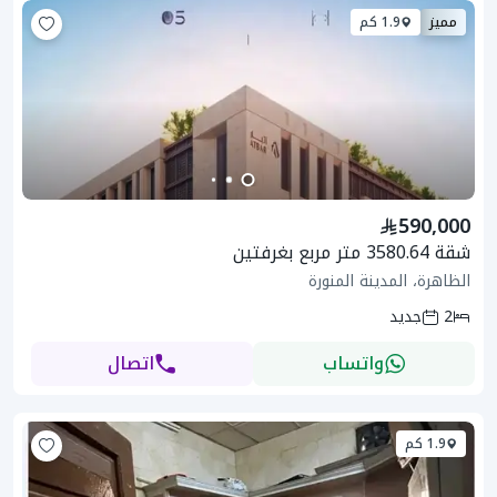
مميز
1.9 كم
590,000
شقة 3580.64 متر مربع بغرفتين
الظاهرة، المدينة المنورة
2
جديد
واتساب
اتصال
1.9 كم