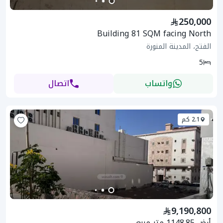
250,000
Building 81 SQM facing North
الفتح، المدينة المنورة
5
واتساب
اتصال
2.1 كم
9,190,800
أرض 1148.85 متر مربع