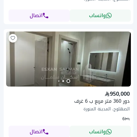
واتساب
اتصال
950,000
دور 360 متر مربع ب 6 غرف
الصهلوج، المدينة المنورة
6
واتساب
اتصال