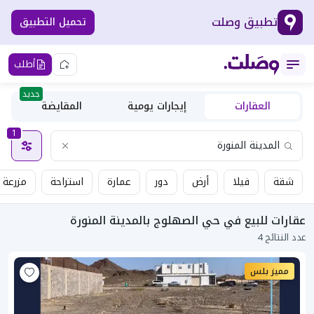
تطبيق وصلت
تحميل التطبيق
أطلب
جديد
العقارات
إيجارات يومية
المقايضة
1
شقة
فيلا
أرض
دور
عمارة
استراحة
مزرعة
عقارات للبيع في حي الصهلوج بالمدينة المنورة
عدد النتائج 4
مميز بلس