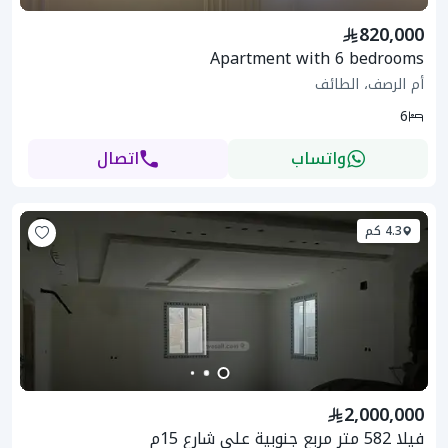
820,000
Apartment with 6 bedrooms
أم الرصف، الطائف
6
واتساب
اتصال
4.3 كم
2,000,000
فيلا 582 متر مربع جنوبية على شارع 15م