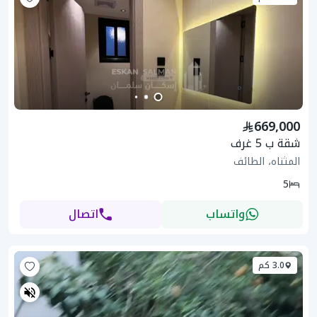
669,000
شقة ب 5 غرف
المثناه، الطائف
5
واتساب
اتصال
3.0 كم