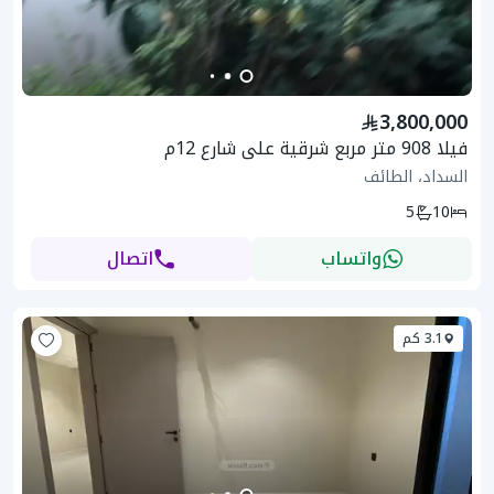
3,800,000
فيلا 908 متر مربع شرقية على شارع 12م
السداد، الطائف
5
10
واتساب
اتصال
3.1 كم