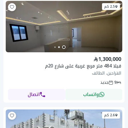
2.5 كم
1,300,000
فيلا 484 متر مربع غربية على شارع 20م
القراحين، الطائف
9
جديد
واتساب
اتصال
2.6 كم