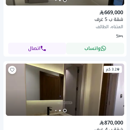
669,000
شقة ب 5 غرف
المثناه، الطائف
5
واتساب
اتصال
3.2 كم
870,000
شقة ب 4 غرف