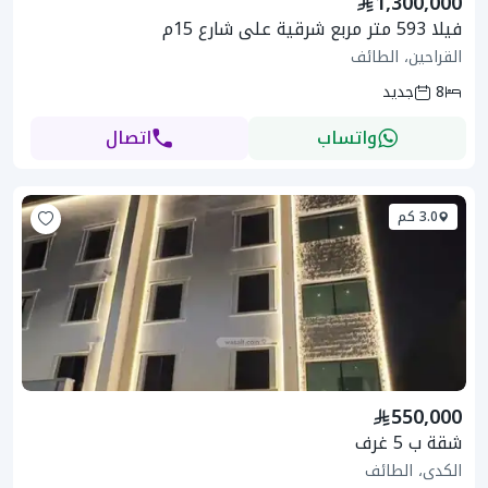
1,300,000
فيلا 593 متر مربع شرقية على شارع 15م
القراحين، الطائف
8
جديد
واتساب
اتصال
3.0 كم
550,000
شقة ب 5 غرف
الكدى، الطائف