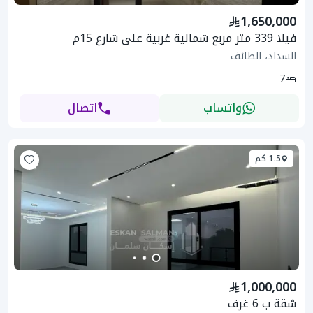
1,650,000
فيلا 339 متر مربع شمالية غربية على شارع 15م
السداد، الطائف
7
واتساب
اتصال
1.5 كم
1,000,000
شقة ب 6 غرف