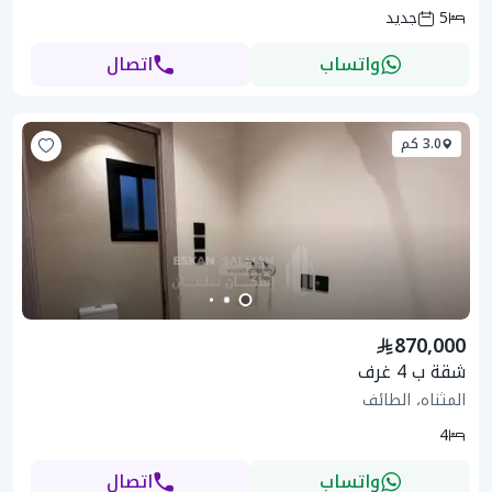
5
جديد
واتساب
اتصال
3.0 كم
870,000
شقة ب 4 غرف
المثناه، الطائف
4
واتساب
اتصال