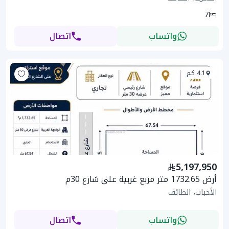
7
واتساب
اتصال
4.1 كم
5,197,950
أرض 1732.65 متر مربع غربية على شارع 30م
الأخباب، الطائف
واتساب
اتصال