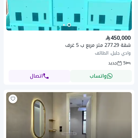
450,000
شقة 277.29 متر مربع ب 5 غرف
وادي جليل، الطائف
5
جديد
واتساب
اتصال