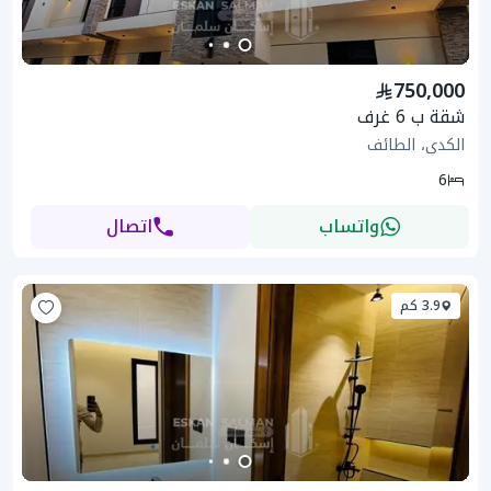
750,000
شقة ب 6 غرف
الكدى، الطائف
6
واتساب
اتصال
3.9 كم