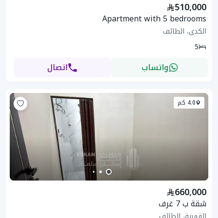
510,000
Apartment with 5 bedrooms
الكدى، الطائف
5
واتساب
اتصال
4.0 كم
660,000
شقة ب 7 غرف
القمرية، الطائف