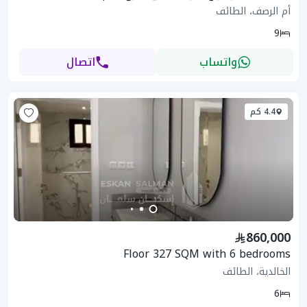
أم الرصف، الطائف
9
واتساب
اتصال
4.4 كم
860,000
Floor 327 SQM with 6 bedrooms
الخالدية، الطائف
6