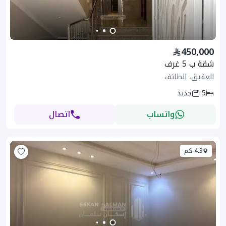
450,000
شقة ب 5 غرف
العقيق، الطائف
5
جديد
واتساب
اتصال
4.3 كم