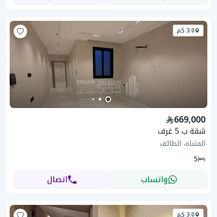
3.0 كم
669,000
شقة ب 5 غرف
المثناه، الطائف
5
واتساب
اتصال
3.0 كم