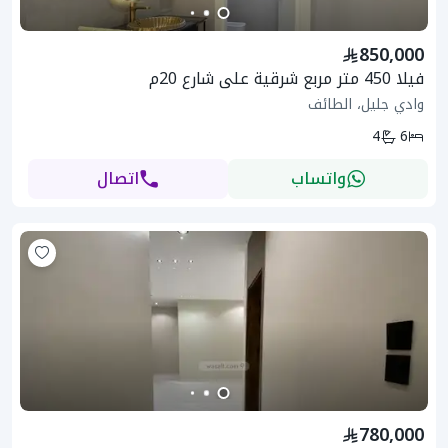
850,000
فيلا 450 متر مربع شرقية على شارع 20م
وادي جليل، الطائف
4
6
واتساب
اتصال
780,000