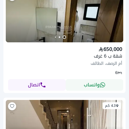
650,000
شقة ب 6 غرف
أم الرصف، الطائف
6
واتساب
اتصال
4.3 كم