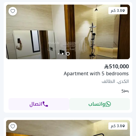
3.8 كم
510,000
Apartment with 5 bedrooms
الكدى، الطائف
5
واتساب
اتصال
3.8 كم