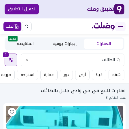
تطبيق وصلت
تحميل التطبيق
أطلب
جديد
العقارات
إيجارات يومية
المقايضة
1
شقة
فيلا
أرض
دور
عمارة
استراحة
مزرعة
عقارات للبيع في حي وادي جليل بالطائف
عدد النتائج 3