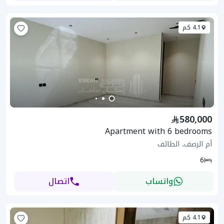
4.1 كم
580,000
Apartment with 6 bedrooms
أم الرصف، الطائف
6
واتساب
اتصال
4.1 كم