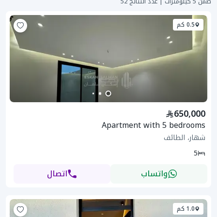
ضمن 5 كيلومترات | عدد النتائج 52
0.5 كم
650,000
Apartment with 5 bedrooms
شهار، الطائف
5
واتساب
اتصال
1.0 كم