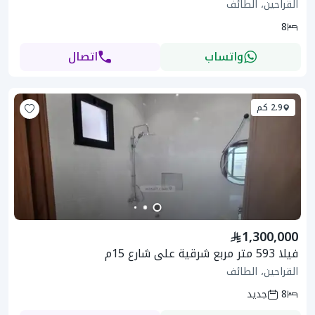
القراحين، الطائف
8
واتساب
اتصال
2.9 كم
1,300,000
فيلا 593 متر مربع شرقية على شارع 15م
القراحين، الطائف
8
جديد