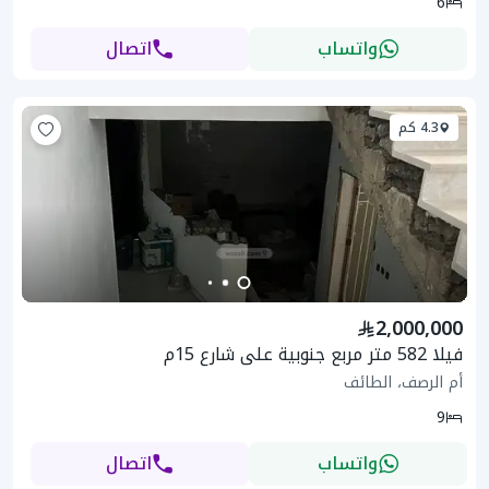
6
واتساب
اتصال
4.3 كم
2,000,000
فيلا 582 متر مربع جنوبية على شارع 15م
أم الرصف، الطائف
9
واتساب
اتصال