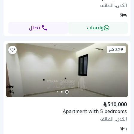
الكدى، الطائف
6
واتساب
اتصال
3.9 كم
510,000
Apartment with 5 bedrooms
الكدى، الطائف
5