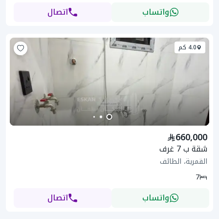
واتساب
اتصال
4.0 كم
660,000
شقة ب 7 غرف
القمرية، الطائف
7
واتساب
اتصال