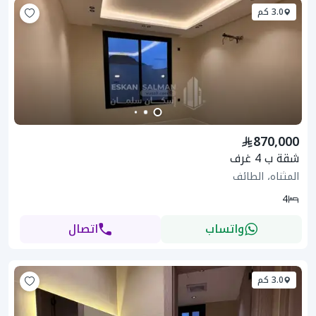
3.0 كم
870,000
شقة ب 4 غرف
المثناه، الطائف
4
واتساب
اتصال
3.0 كم