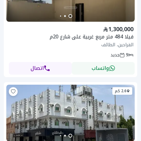
1,300,000
فيلا 484 متر مربع غربية على شارع 20م
القراحين، الطائف
9
جديد
واتساب
اتصال
2.6 كم