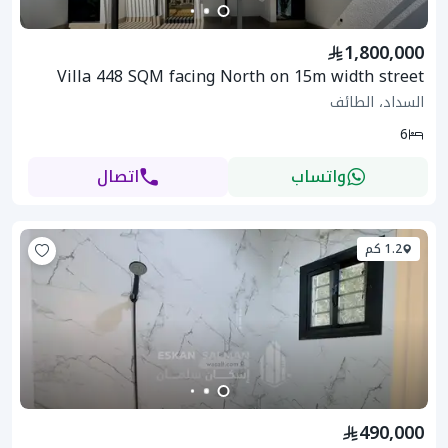
1,800,000
Villa 448 SQM facing North on 15m width street
السداد، الطائف
6
واتساب
اتصال
1.2 كم
490,000