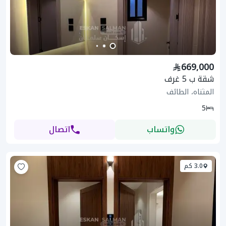
669,000
شقة ب 5 غرف
المثناه، الطائف
5
واتساب
اتصال
3.0 كم