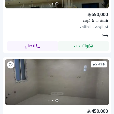
650,000
شقة ب 6 غرف
أم الرصف، الطائف
6
واتساب
اتصال
4.3 كم
450,000