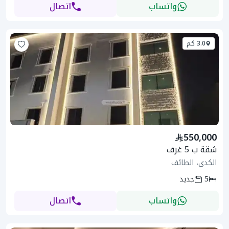
واتساب
اتصال
3.0 كم
550,000
شقة ب 5 غرف
الكدى، الطائف
5
جديد
واتساب
اتصال