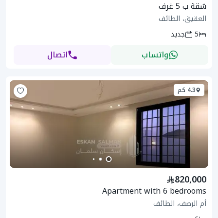
شقة ب 5 غرف
العقيق، الطائف
5
جديد
واتساب
اتصال
4.3 كم
820,000
Apartment with 6 bedrooms
أم الرصف، الطائف