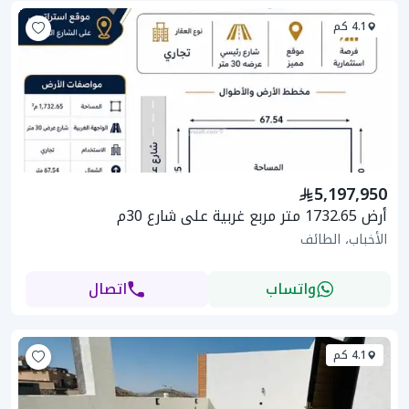
4.1 كم
5,197,950
أرض 1732.65 متر مربع غربية على شارع 30م
الأخباب، الطائف
واتساب
اتصال
4.1 كم