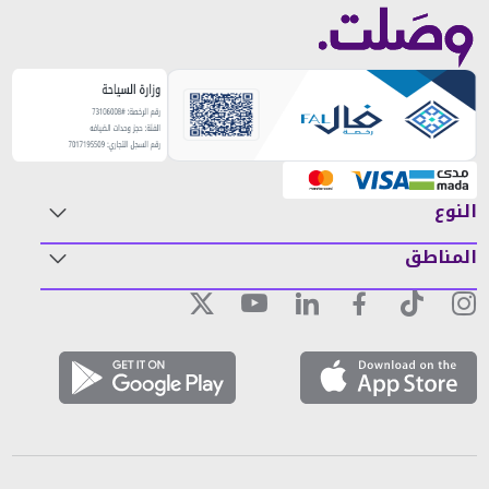
النوع
المناطق