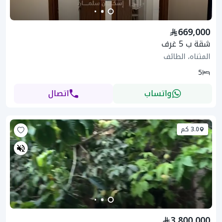
669,000
شقة ب 5 غرف
المثناه، الطائف
5
واتساب
اتصال
3.0 كم
3,800,000