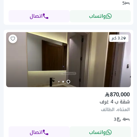
5
واتساب
اتصال
3.2 كم
870,000
شقة ب 4 غرف
المثناه، الطائف
3
4
واتساب
اتصال