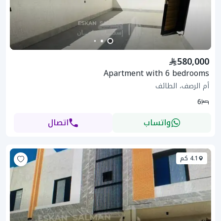
580,000
Apartment with 6 bedrooms
أم الرصف، الطائف
6
واتساب
اتصال
4.1 كم