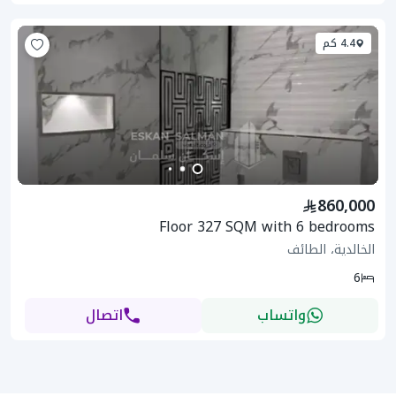
4.4 كم
860,000
Floor 327 SQM with 6 bedrooms
الخالدية، الطائف
6
واتساب
اتصال