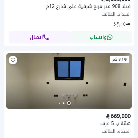
فيلا 908 متر مربع شرقية على شارع 12م
السداد، الطائف
5
10
واتساب
اتصال
3.1 كم
669,000
شقة ب 5 غرف
المثناه، الطائف