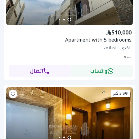
510,000
Apartment with 5 bedrooms
الكدى، الطائف
5
واتساب
اتصال
3.8 كم