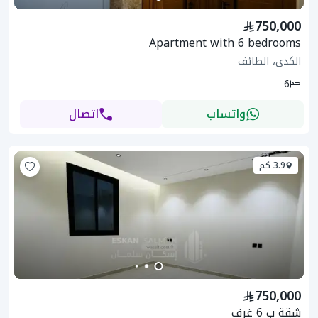
750,000
Apartment with 6 bedrooms
الكدى، الطائف
6
واتساب
اتصال
3.9 كم
750,000
شقة ب 6 غرف