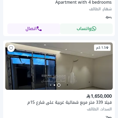
Apartment with 4 bedrooms
شهار، الطائف
4
واتساب
اتصال
1.5 كم
1,650,000
فيلا 339 متر مربع شمالية غربية على شارع 15م
السداد، الطائف
7