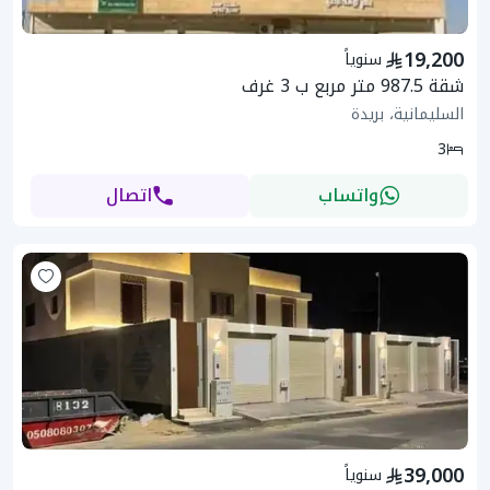
19,200
سنوياً
شقة 987.5 متر مربع ب 3 غرف
السليمانية، بريدة
3
واتساب
اتصال
39,000
سنوياً