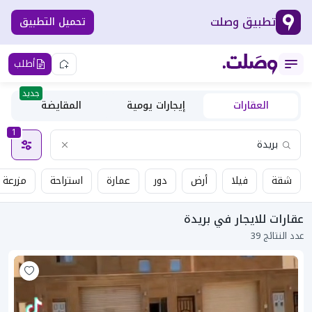
تطبيق وصلت
تحميل التطبيق
أطلب
جديد
العقارات
إيجارات يومية
المقايضة
1
شقة
فيلا
أرض
دور
عمارة
استراحة
مزرعة
عقارات للايجار في بريدة
عدد النتائج 39