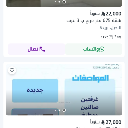
22,000
سنوياً
شقة 675 متر مربع ب 3 غرف
النخيل، بريدة
3
جديد
واتساب
اتصال
27,000
سنوياً