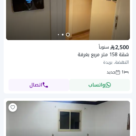
2,500
سنوياً
شقة 158 متر مربع بغرفة
النهضة، بريدة
1
جديد
واتساب
اتصال