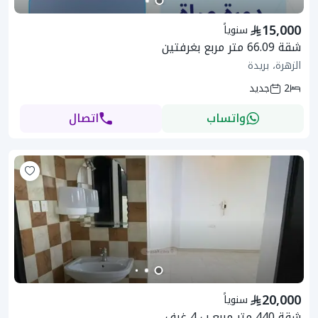
15,000
سنوياً
شقة 66.09 متر مربع بغرفتين
الزهرة، بريدة
2
جديد
واتساب
اتصال
20,000
سنوياً
شقة 440 متر مربع ب 4 غرف