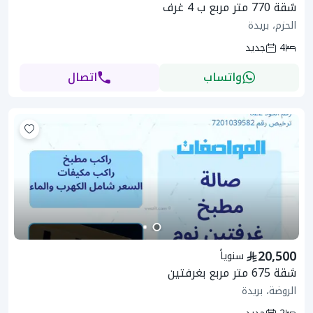
شقة 770 متر مربع ب 4 غرف
الحزم، بريدة
4
جديد
واتساب
اتصال
20,500
سنوياً
شقة 675 متر مربع بغرفتين
الروضة، بريدة