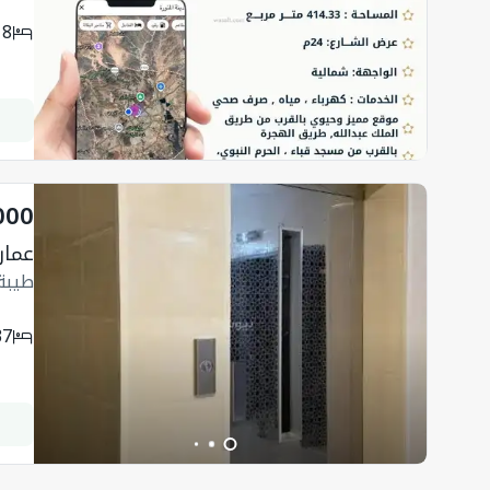
8
000
عمارة 846.7 م
طيبة،
37