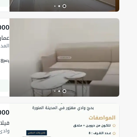
000
عمارة 600 متر مربع و
المدي
18
000
فيلا 414.33 متر مربع واجهة شمالية ب
وادي 