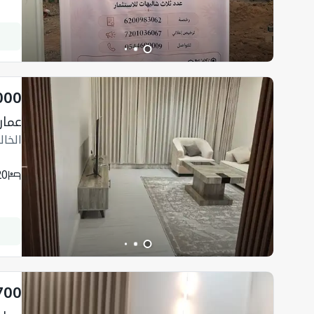
000
عمارة 605.28 متر مربع
الخال
20
700