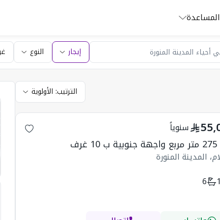
المساعدة
إيجار
النوع
غر
الترتيب:
الأولوية
55,
سنوياً
10 غرف
م، المدينة المنورة
6