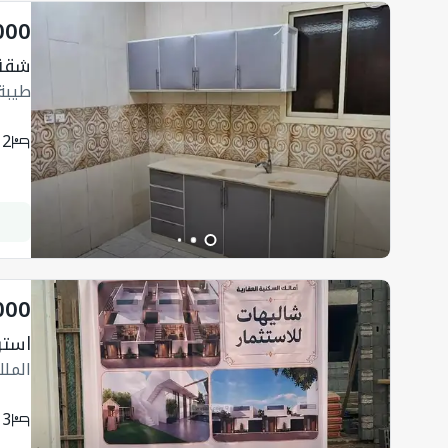
000
شقة 220 متر مربع 
طيبة،
2
000
استراحة 625 م
الملك
3