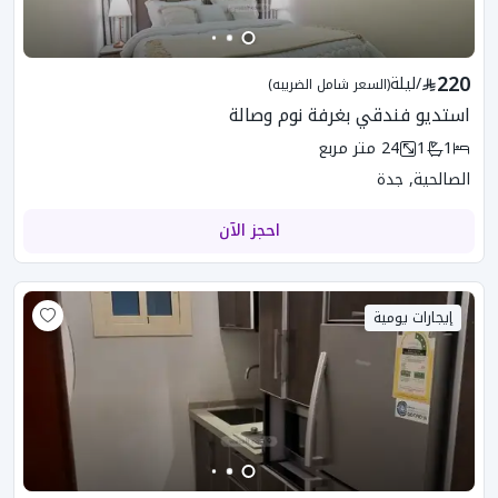
220
/
ليلة
(السعر شامل الضريبه)
استديو فندقي بغرفة نوم وصالة
1
1
24
متر مربع
الصالحية, جدة
احجز الآن
إيجارات يومية