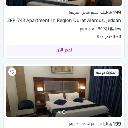
199
/
ليلة
(السعر شامل الضريبه)
2RP-743 Apartment In Region Durat Alarous, Jeddah
1
1
150
متر مربع
الصالحية, جدة
احجز الآن
إيجارات يومية
199
/
ليلة
(السعر شامل الضريبه)