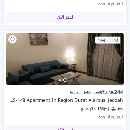
الصالحية, جدة
احجز الآن
إيجارات يومية
244
/
ليلة
(السعر شامل الضريبه)
ZOS-148 Apartment In Region Durat Alarous, Jeddah
1
1
150
متر مربع
الصالحية, جدة