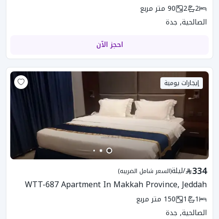
2
2
90
متر مربع
الصالحية, جدة
احجز الآن
إيجارات يومية
334
/
ليلة
(السعر شامل الضريبه)
WTT-687 Apartment In Makkah Province, Jeddah
1
1
150
متر مربع
الصالحية, جدة