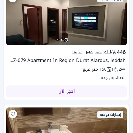
446
/
ليلة
(السعر شامل الضريبه)
KGZ-079 Apartment In Region Durat Alarous, Jeddah
2
1
150
متر مربع
الصالحية, جدة
احجز الآن
إيجارات يومية