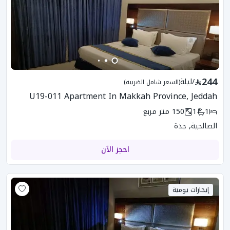
244
/
ليلة
(السعر شامل الضريبه)
U19-011 Apartment In Makkah Province, Jeddah
1
1
150
متر مربع
الصالحية, جدة
احجز الآن
إيجارات يومية