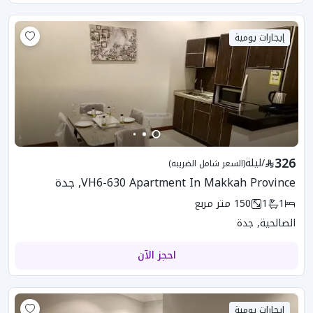
إيجارات يومية
326
/
ليلة
(السعر شامل الضريبه)
VH6-630 Apartment In Makkah Province, جدة
1
1
150
متر مربع
الصالحية, جدة
احجز الآن
إيجارات يومية