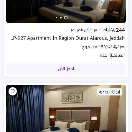
244
/
ليلة
(السعر شامل الضريبه)
UTP-927 Apartment In Region Durat Alarous, Jeddah
1
1
150
متر مربع
الصالحية, جدة
احجز الآن
إيجارات يومية