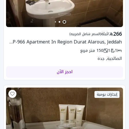
266
/
ليلة
(السعر شامل الضريبه)
G0P-966 Apartment In Region Durat Alarous, Jeddah
1
1
150
متر مربع
الصالحية, جدة
احجز الآن
إيجارات يومية