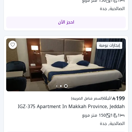
1
1
150
متر مربع
الصالحية, جدة
احجز الآن
إيجارات يومية
199
/
ليلة
(السعر شامل الضريبه)
IGZ-375 Apartment In Makkah Province, Jeddah
1
1
150
متر مربع
الصالحية, جدة