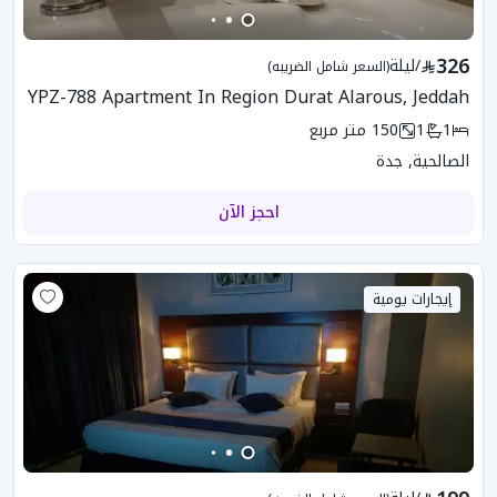
326
/
ليلة
(السعر شامل الضريبه)
YPZ-788 Apartment In Region Durat Alarous, Jeddah
1
1
150
متر مربع
الصالحية, جدة
احجز الآن
إيجارات يومية