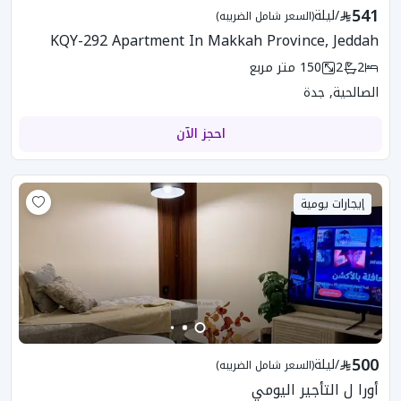
541
/
ليلة
(السعر شامل الضريبه)
KQY-292 Apartment In Makkah Province, Jeddah
2
2
150
متر مربع
الصالحية, جدة
احجز الآن
إيجارات يومية
500
/
ليلة
(السعر شامل الضريبه)
أورا ل التأجير اليومي