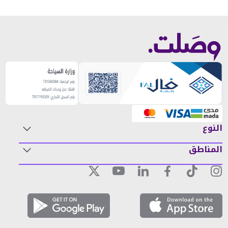
النوع
المناطق