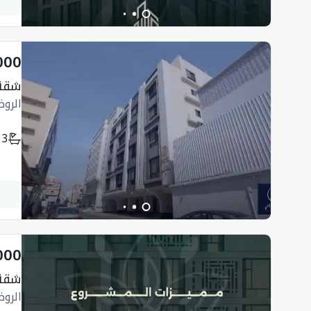
000
شقة
الرو
3
000
شقة ب 
الرو