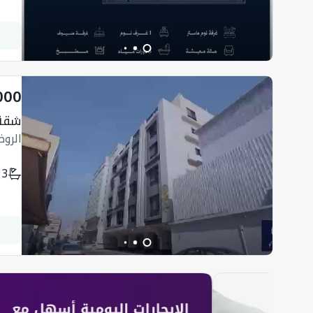
000
شقة
الرو
3