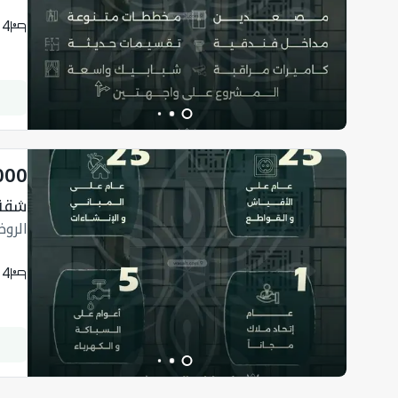
4
000
شقة ب 
الرو
4