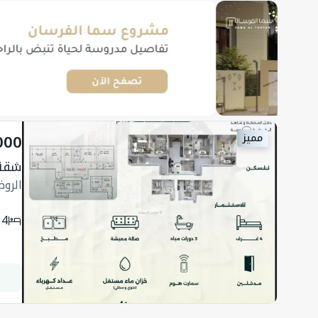
000
مميز
شقة 524.5 متر مربع 
الرو
4