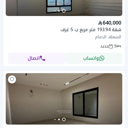
640,000
شقة 193.94 متر مربع ب 5 غرف
الشعلة، الدمام
5
جديد
واتساب
اتصال