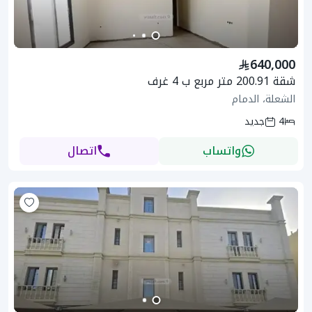
640,000
شقة 200.91 متر مربع ب 4 غرف
الشعلة، الدمام
4
جديد
واتساب
اتصال