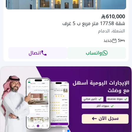
610,000
شقة 177.58 متر مربع ب 5 غرف
الشعلة، الدمام
5
جديد
واتساب
اتصال