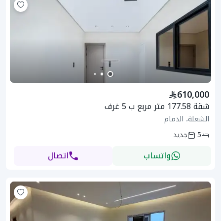
610,000
شقة 177.58 متر مربع ب 5 غرف
الشعلة، الدمام
5
جديد
واتساب
اتصال