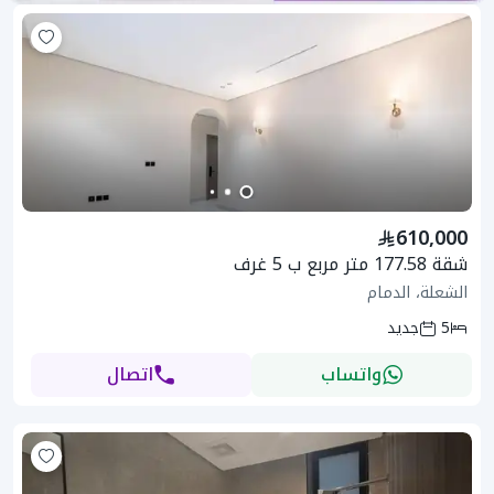
610,000
شقة 177.58 متر مربع ب 5 غرف
الشعلة، الدمام
5
جديد
واتساب
اتصال