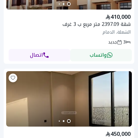
410,000
شقة 2397.09 متر مربع ب 3 غرف
الشعلة، الدمام
3
جديد
واتساب
اتصال
450,000