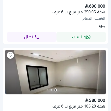
690,000
شقة 250.05 متر مربع ب 6 غرف
الشعلة، الدمام
6
واتساب
اتصال
580,000
شقة 185.28 متر مربع ب 6 غرف