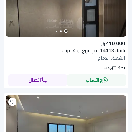
410,000
شقة 144.18 متر مربع ب 4 غرف
الشعلة، الدمام
4
جديد
واتساب
اتصال