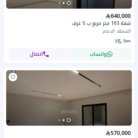
640,000
شقة 193 متر مربع ب 5 غرف
الشعلة، الدمام
3
5
واتساب
اتصال
570,000