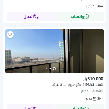
4
جديد
واتساب
اتصال
510,000
شقة 134.53 متر مربع ب 3 غرف
الشعلة، الدمام
3
جديد
واتساب
اتصال