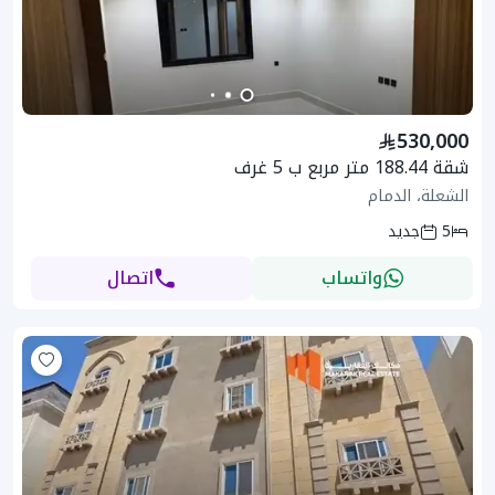
530,000
شقة 188.44 متر مربع ب 5 غرف
الشعلة، الدمام
5
جديد
واتساب
اتصال