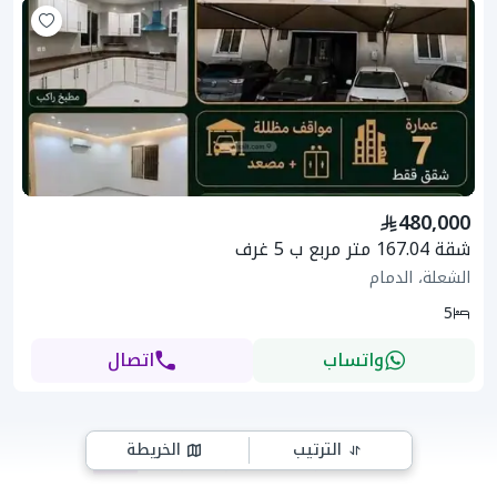
480,000
شقة 167.04 متر مربع ب 5 غرف
الشعلة، الدمام
5
واتساب
اتصال
الترتيب
الخريطة
5
4
3
2
1