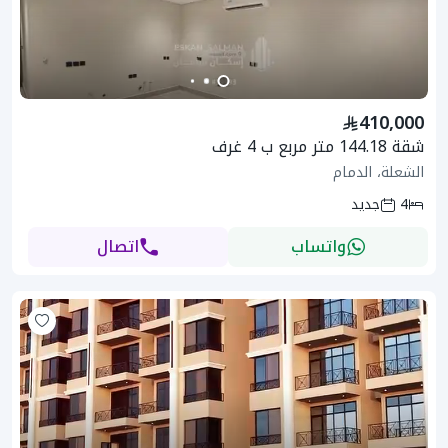
410,000
شقة 144.18 متر مربع ب 4 غرف
الشعلة، الدمام
4
جديد
واتساب
اتصال