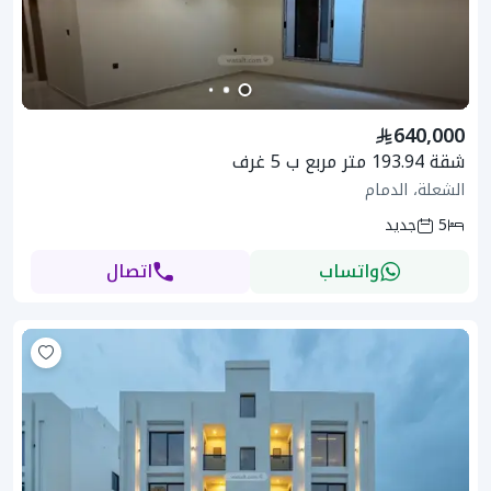
640,000
شقة 193.94 متر مربع ب 5 غرف
الشعلة، الدمام
5
جديد
واتساب
اتصال