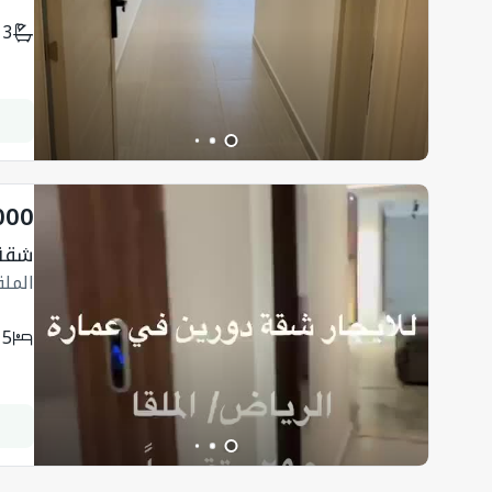
3
000
شقة ب 
الملق
5