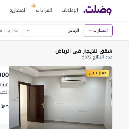
الإعلانات
المزادات
المشاريع
العقارات
شقق للايجار في الرياض
عدد النتائج 5872
000
مميز بلس
شقة 435 متر مربع 
الضبا
3