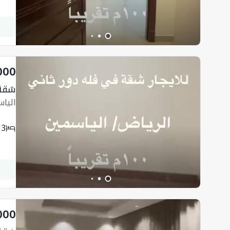
000
شقة ب 
الياس
3
000