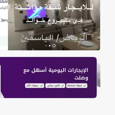
شقة م
الياس
3