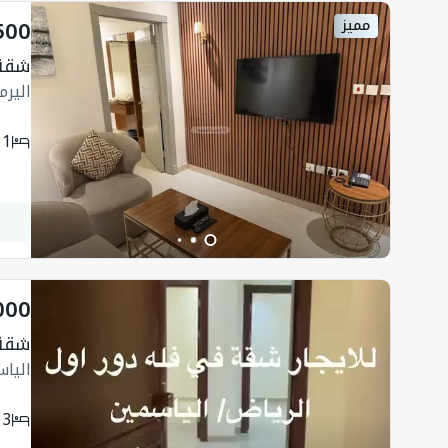
500
مميز
شقة 1950 متر مربع
اليرم
1
000
شقة ب 
الياس
3