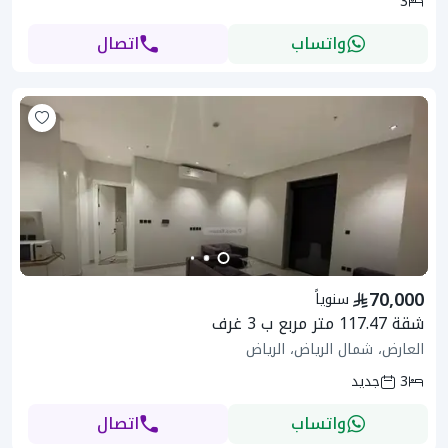
3
واتساب
اتصال
70,000
سنوياً
شقة 117.47 متر مربع ب 3 غرف
العارض، شمال الرياض، الرياض
3
جديد
واتساب
اتصال