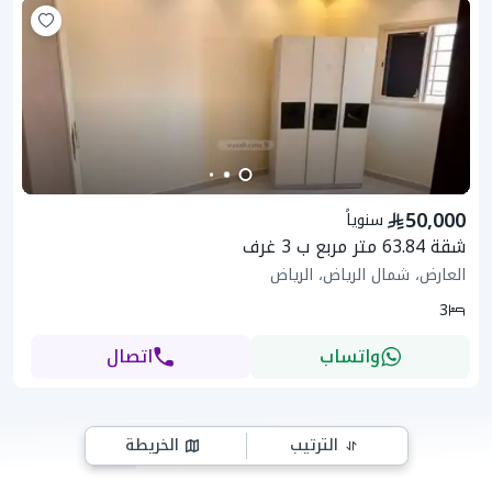
50,000
سنوياً
شقة 63.84 متر مربع ب 3 غرف
العارض، شمال الرياض، الرياض
3
واتساب
اتصال
الترتيب
الخريطة
10
3
2
1