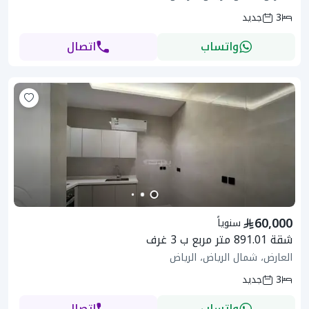
3
جديد
واتساب
اتصال
60,000
سنوياً
شقة 891.01 متر مربع ب 3 غرف
العارض، شمال الرياض، الرياض
3
جديد
واتساب
اتصال