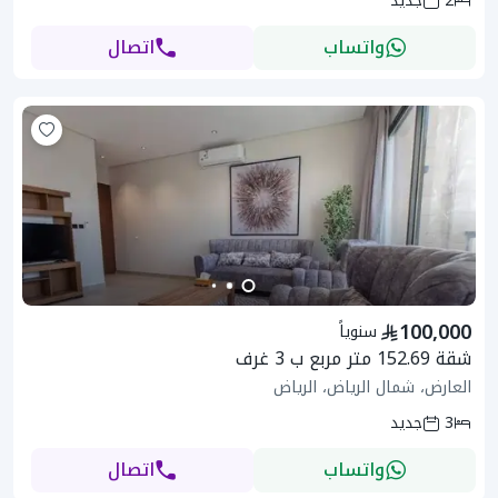
2
جديد
واتساب
اتصال
100,000
سنوياً
شقة 152.69 متر مربع ب 3 غرف
العارض، شمال الرياض، الرياض
3
جديد
واتساب
اتصال