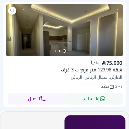
75,000
سنوياً
شقة 123.98 متر مربع ب 3 غرف
العارض، شمال الرياض، الرياض
3
جديد
واتساب
اتصال