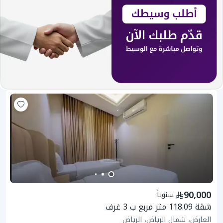
90,000
سنوياً
شقة 118.09 متر مربع ب 3 غرف
العارض، شمال الرياض، الرياض