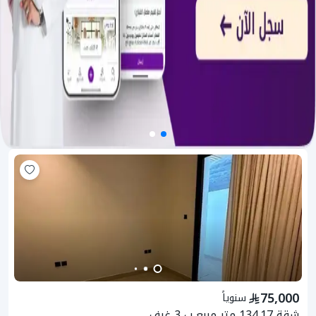
75,000
سنوياً
شقة 134.17 متر مربع ب 3 غرف