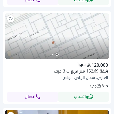
120,000
سنوياً
شقة 152.69 متر مربع ب 3 غرف
العارض، شمال الرياض، الرياض
3
جديد
واتساب
اتصال