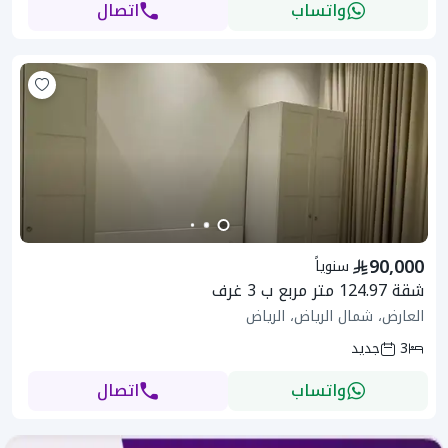
واتساب
اتصال
90,000
سنوياً
شقة 124.97 متر مربع ب 3 غرف
العارض، شمال الرياض، الرياض
3
جديد
واتساب
اتصال