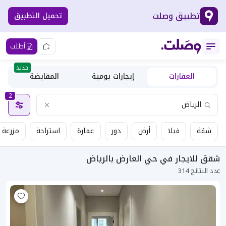
تطبيق وصلت
تحميل التطبيق
أطلب
جديد
العقارات
إيجارات يومية
المقايضة
2
شقة
فيلا
أرض
دور
عمارة
استراحة
مزرعة
شقق للايجار في حي العارض بالرياض
عدد النتائج 314