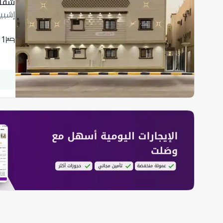
شقة 90 متر مربع
إشبيل
1