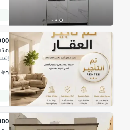
000
شقة 154.54 متر مربع 
إشبيل
4
000