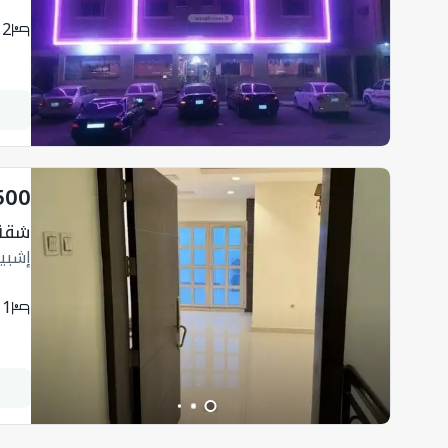
2
500
شقة 625 متر مربع
إشبيل
1