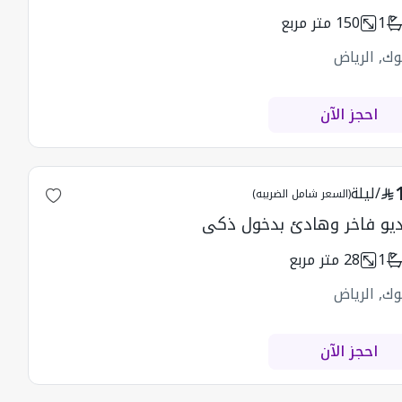
1
150
متر مربع
وك, الرياض
احجز الآن
/
ليلة
(السعر شامل الضريبه)
يو فاخر وهادئ بدخول ذكي
1
28
متر مربع
وك, الرياض
احجز الآن