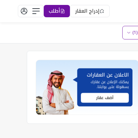
إدراج العقار
أطلب
)