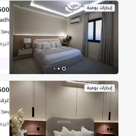
500
إيجارات يومية
yadh
1
اليرم
500
إيجارات يومية
غرفة
1
اليرم