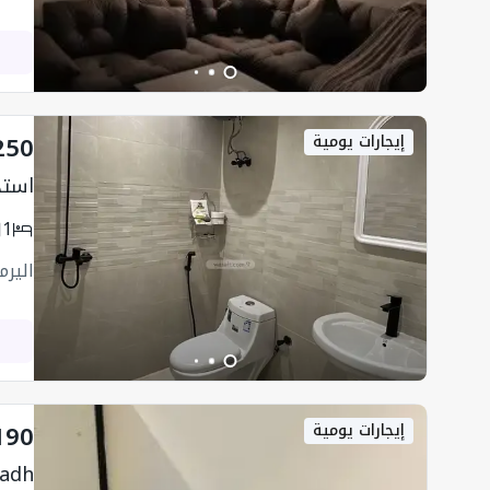
250
إيجارات يومية
استد
1
اليرم
190
إيجارات يومية
yadh