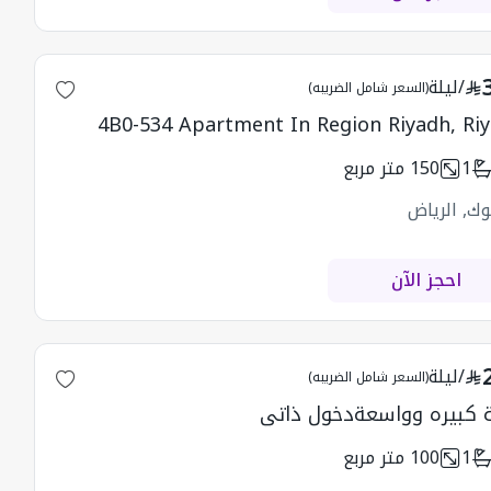
/
ليلة
(السعر شامل الضريبه)
4B0-534 Apartment In Region Riyadh, Ri
1
150
متر مربع
وك, الرياض
احجز الآن
/
ليلة
(السعر شامل الضريبه)
كبيره وواسعةدخول ذاتي
1
100
متر مربع