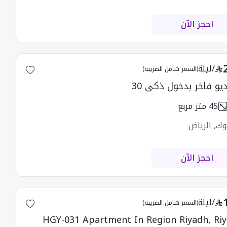
احجز الآن
/
ليلة
(السعر شامل الضريبه)
يو فاخر بدخول ذكي 30
45
متر مربع
وك, الرياض
احجز الآن
/
ليلة
(السعر شامل الضريبه)
HGY-031 Apartment In Region Riyadh, Ri