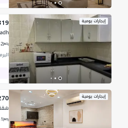
319
إيجارات يومية
yadh
2
اليرم
270
إيجارات يومية
شقة 
1