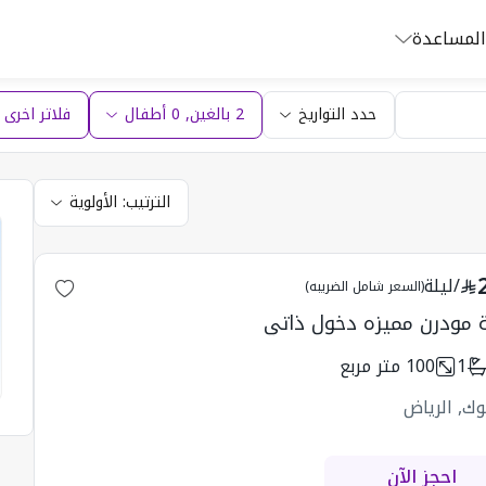
المساعدة
حدد التواريخ
2 بالغين
,
0
أطفال
فلاتر اخرى (1
الترتيب:
الأولوية
/
ليلة
(السعر شامل الضريبه)
مودرن مميزه دخول ذاتي
1
100
متر مربع
وك, الرياض
احجز الآن