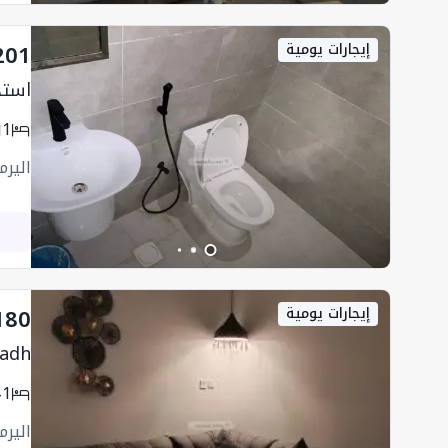
201
إيجارات يومية
استد
1
اليرم
180
إيجارات يومية
yadh
1
اليرم