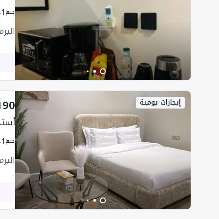
1
اليرم
190
إيجارات يومية
أستد
1
اليرم