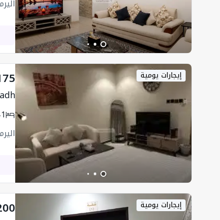
اليرم
175
إيجارات يومية
yadh
1
اليرم
200
إيجارات يومية