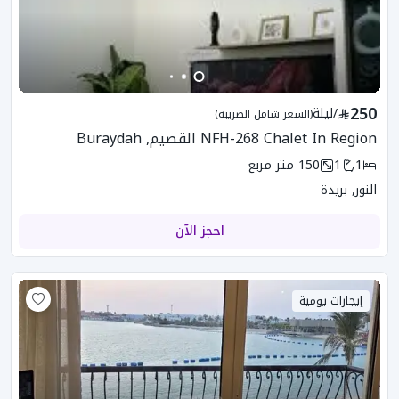
250
/
ليلة
(السعر شامل الضريبه)
NFH-268 Chalet In Region القصيم, Buraydah
1
1
150
متر مربع
النور, بريدة
احجز الآن
إيجارات يومية