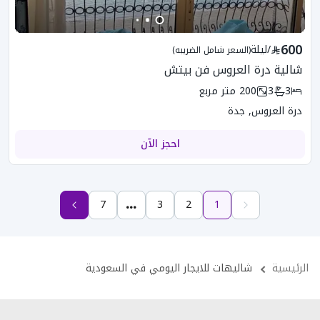
600
/
ليلة
(السعر شامل الضريبه)
شالية درة العروس فن بيتش
3
3
200
متر مربع
درة العروس, جدة
احجز الآن
7
3
2
1
الرئيسية
شاليهات للايجار اليومي في السعودية