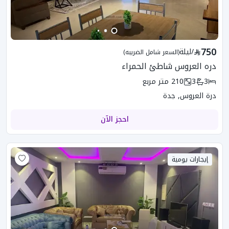
750
/
ليلة
(السعر شامل الضريبه)
دره العروس شاطئ الحمراء
3
3
210
متر مربع
درة العروس, جدة
احجز الآن
إيجارات يومية