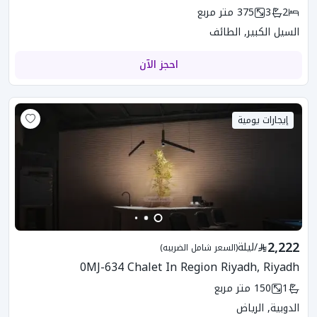
2
3
375
متر مربع
السيل الكبير, الطائف
احجز الآن
إيجارات يومية
2,222
/
ليلة
(السعر شامل الضريبه)
0MJ-634 Chalet In Region Riyadh, Riyadh
1
150
متر مربع
الدوبية, الرياض