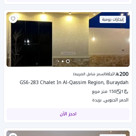
إيجارات يومية
200
/
ليلة
(السعر شامل الضريبه)
GS6-283 Chalet In Al-Qassim Region, Buraydah
1
150
متر مربع
الحمر الجنوبي, بريدة
احجز الآن