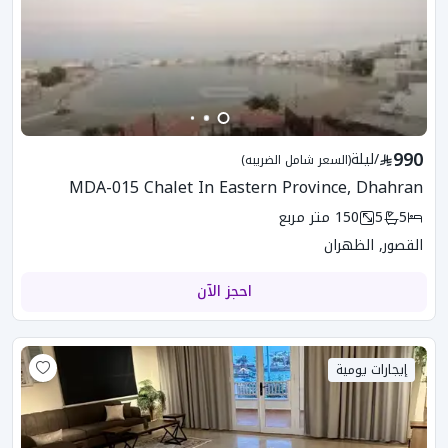
990
/
ليلة
(السعر شامل الضريبه)
MDA-015 Chalet In Eastern Province, Dhahran
5
5
150
متر مربع
القصور, الظهران
احجز الآن
إيجارات يومية