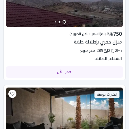
750
/
ليلة
(السعر شامل الضريبه)
منزل حجري بإطلالة خلابة
2
2
289
متر مربع
الشفاء, الطائف
احجز الآن
إيجارات يومية