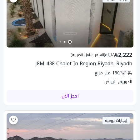
2,222
/
ليلة
(السعر شامل الضريبه)
J8M-438 Chalet In Region Riyadh, Riyadh
1
150
متر مربع
الدوبية, الرياض
احجز الآن
إيجارات يومية