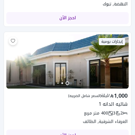
النهضة, تبوك
احجز الآن
إيجارات يومية
1,000
/
ليلة
(السعر شامل الضريبه)
شاليه الدانه 1
2
3
400
متر مربع
العرفاء الشرقية, الطائف