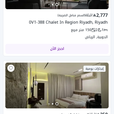
2,777
/
ليلة
(السعر شامل الضريبه)
0V1-388 Chalet In Region Riyadh, Riyadh
1
2
150
متر مربع
الدوبية, الرياض
احجز الآن
إيجارات يومية