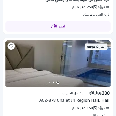
4
3
250
متر مربع
درة العروس, جدة
احجز الآن
إيجارات يومية
300
/
ليلة
(السعر شامل الضريبه)
ACZ-878 Chalet In Region Hail, Hail
2
2
150
متر مربع
الودي, حائل