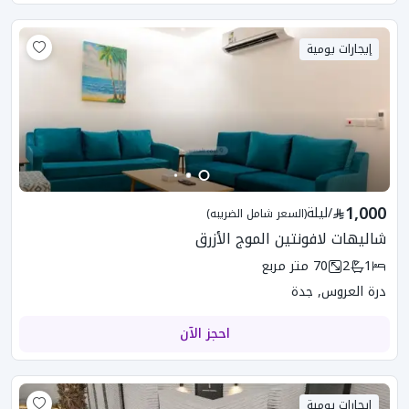
إيجارات يومية
1,000
/
ليلة
(السعر شامل الضريبه)
شاليهات لافونتين الموج الأزرق
1
2
70
متر مربع
درة العروس, جدة
احجز الآن
إيجارات يومية