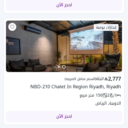
احجز الآن
إيجارات يومية
2,777
/
ليلة
(السعر شامل الضريبه)
NBD-210 Chalet In Region Riyadh, Riyadh
1
2
150
متر مربع
الدوبية, الرياض
احجز الآن