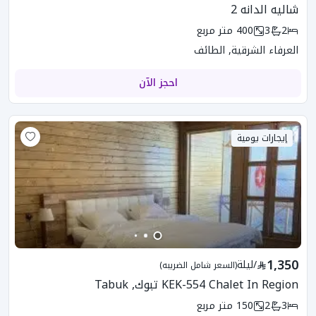
شاليه الدانه 2
2
3
400
متر مربع
العرفاء الشرقية, الطائف
احجز الآن
إيجارات يومية
1,350
/
ليلة
(السعر شامل الضريبه)
KEK-554 Chalet In Region تبوك, Tabuk
3
2
150
متر مربع