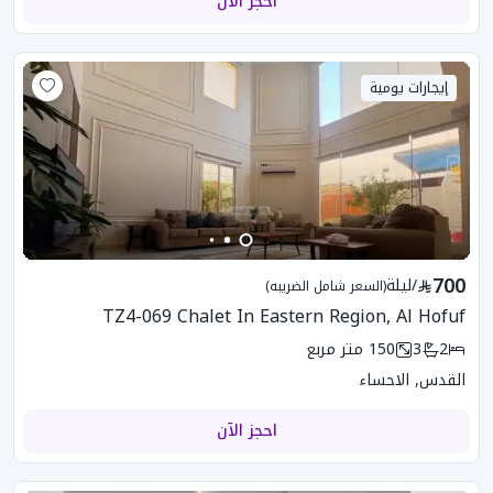
احجز الآن
إيجارات يومية
700
/
ليلة
(السعر شامل الضريبه)
TZ4-069 Chalet In Eastern Region, Al Hofuf
2
3
150
متر مربع
القدس, الاحساء
احجز الآن