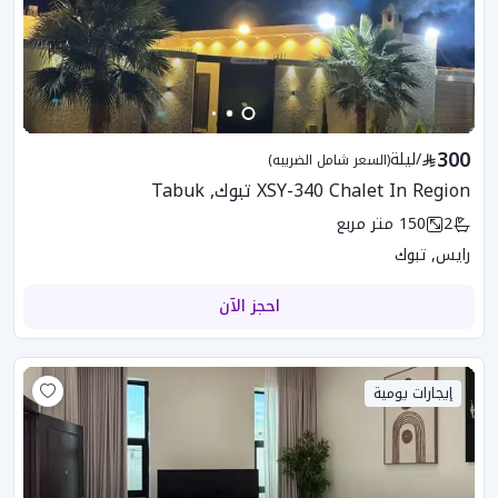
300
/
ليلة
(السعر شامل الضريبه)
XSY-340 Chalet In Region تبوك, Tabuk
2
150
متر مربع
رايس, تبوك
احجز الآن
إيجارات يومية