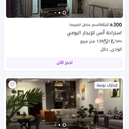
300
/
ليلة
(السعر شامل الضريبه)
استراحة أُنس للإيجار اليومي
1
1
139
متر مربع
الوادي, حائل
احجز الآن
إيجارات يومية