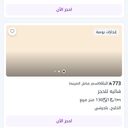
احجز الآن
إيجارات يومية
773
/
ليلة
(السعر شامل الضريبه)
شاليه للحجز
1
1
130
متر مربع
الخليج, بلجرشي
احجز الآن