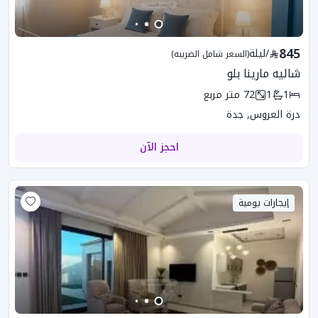
845
/
ليلة
(السعر شامل الضريبه)
شاليه مارينا بلو
1
1
72
متر مربع
درة العروس, جدة
احجز الآن
إيجارات يومية