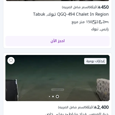
450
/
ليلة
(السعر شامل الضريبه)
QGQ-494 Chalet In Region تبوك, Tabuk
2
2
150
متر مربع
رايس, تبوك
احجز الآن
إيجارات يومية
2,400
/
ليلة
(السعر شامل الضريبه)
درة العروس فيلا بشاطئ رملي خاص