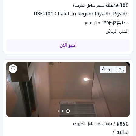
300
/
ليلة
(السعر شامل الضريبه)
U8K-101 Chalet In Region Riyadh, Riyadh
1
2
150
متر مربع
الخير, الرياض
احجز الآن
إيجارات يومية
850
/
ليلة
(السعر شامل الضريبه)
شاليه ٢