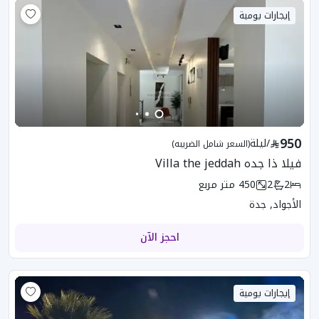
إيجارات يومية
950
/
ليلة
(السعر شامل الضريبه)
فيلا ذا جده Villa the jeddah
2
2
450
متر مربع
الأجواد, جدة
احجز الآن
إيجارات يومية