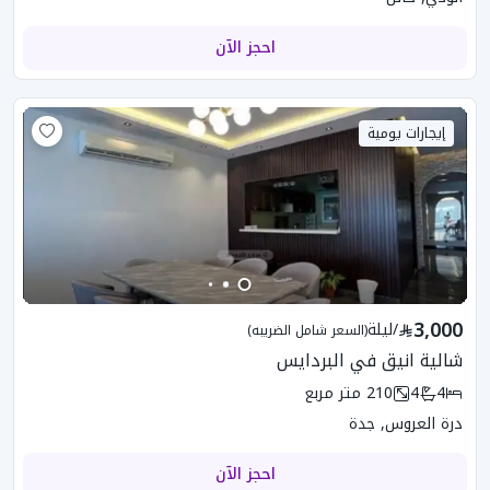
احجز الآن
إيجارات يومية
3,000
/
ليلة
(السعر شامل الضريبه)
شالية انيق في البردايس
4
4
210
متر مربع
درة العروس, جدة
احجز الآن