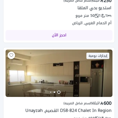
250
/
ليلة
(السعر شامل الضريبه)
استديو بحي الملقا
1
1
50
متر مربع
أم الحمام الغربي, الرياض
احجز الآن
إيجارات يومية
600
/
ليلة
(السعر شامل الضريبه)
D58-824 Chalet In Region القصيم, Unayzah