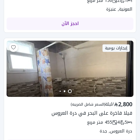
1
2
150
متر مربع
العونية, عنيزة
احجز الآن
إيجارات يومية
2,800
/
ليلة
(السعر شامل الضريبه)
فيلا فاخرة على البحر في درة العروس
5
4
455
متر مربع
درة العروس, جدة