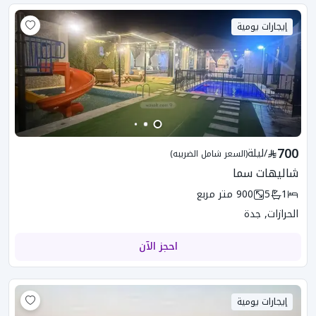
إيجارات يومية
700
/
ليلة
(السعر شامل الضريبه)
شاليهات سما
1
5
900
متر مربع
الحرازات, جدة
احجز الآن
إيجارات يومية