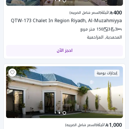
400
/
ليلة
(السعر شامل الضريبه)
QTW-173 Chalet In Region Riyadh, Al-Muzahmiyya
3
3
150
متر مربع
المحمدية, المزاحمية
احجز الآن
إيجارات يومية
1,000
/
ليلة
(السعر شامل الضريبه)