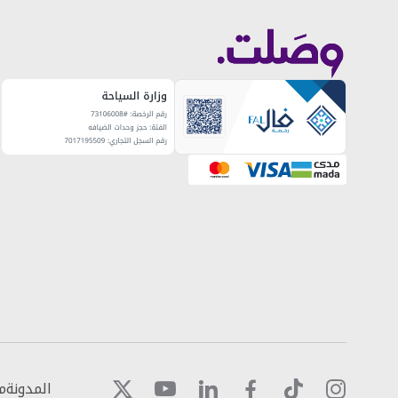
المدونة
م