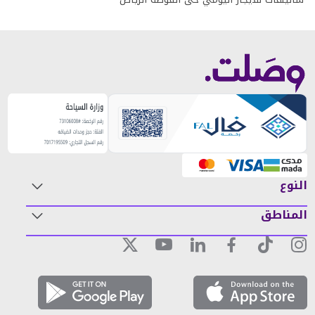
النوع
المناطق