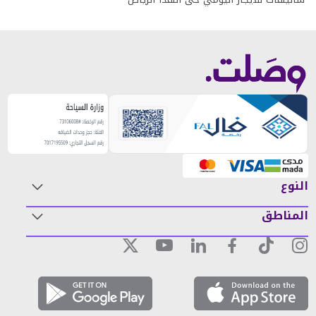
النوع
المناطق