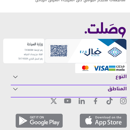
النوع
المناطق