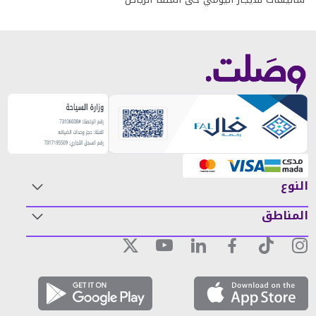
النوع
المناطق