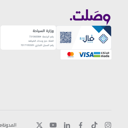
المدونة
م