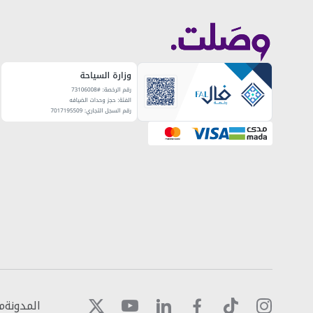
المدونة
م