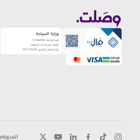
المدونة
م