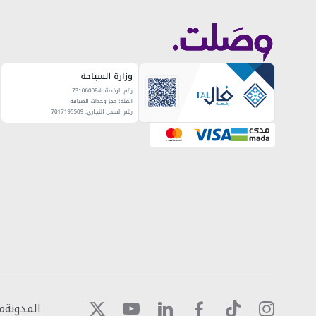
المدونة
م