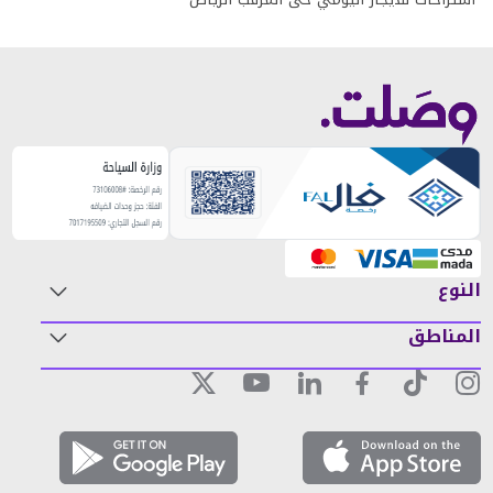
النوع
المناطق