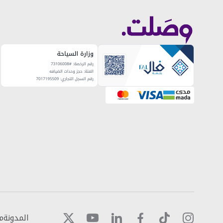
المدونة
م