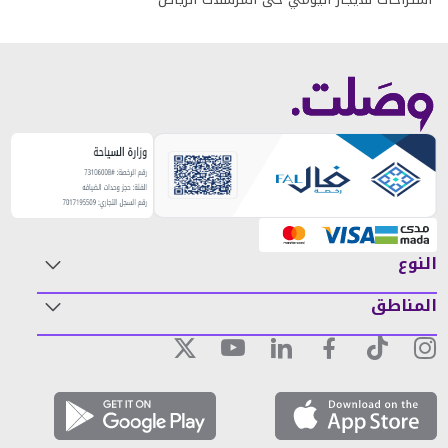
النوع
المناطق