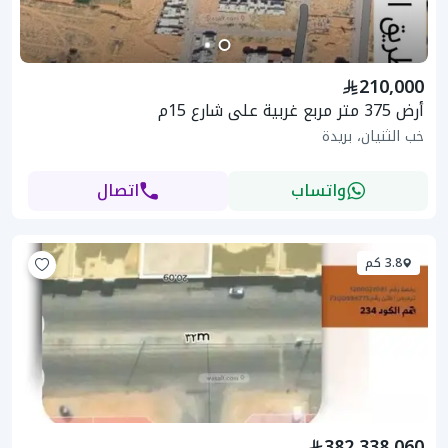
210,000
أرض 375 متر مربع غربية على شارع 15م
خب الثنيان، بريدة
واتساب
اتصال
3.8 كم
382,338,060