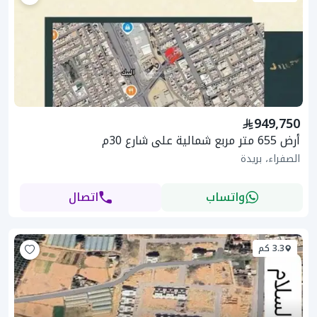
949,750
أرض 655 متر مربع شمالية على شارع 30م
الصفراء، بريدة
واتساب
اتصال
3.3 كم