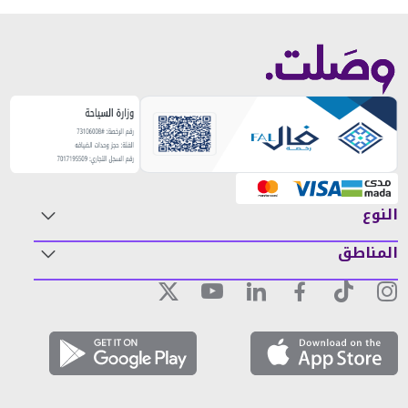
النوع
المناطق