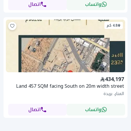
واتساب
اتصال
4.8 كم
434,197
Land 457 SQM facing South on 20m width street
المنار، بريدة
واتساب
اتصال