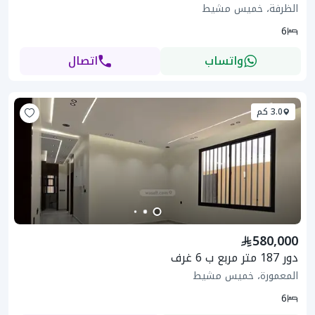
الظرفة، خميس مشيط
6
واتساب
اتصال
3.0 كم
580,000
دور 187 متر مربع ب 6 غرف
المعمورة، خميس مشيط
6