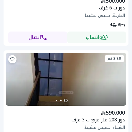
500,000
دور ب 6 غرف
الظرفة، خميس مشيط
4
6
واتساب
اتصال
3.8 كم
590,000
دور 208 متر مربع ب 3 غرف
الشفاء، خميس مشيط