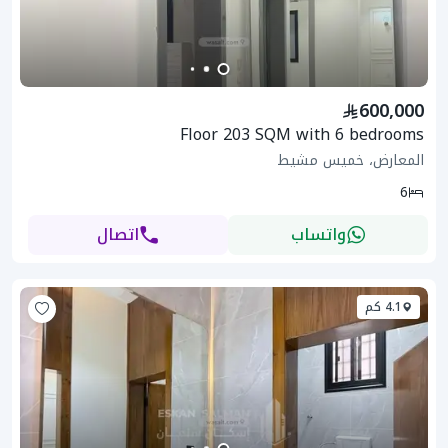
600,000
Floor 203 SQM with 6 bedrooms
المعارض، خميس مشيط
6
واتساب
اتصال
4.1 كم