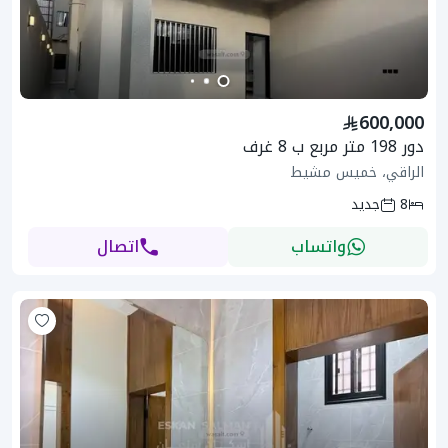
600,000
دور 198 متر مربع ب 8 غرف
الراقي، خميس مشيط
8
جديد
واتساب
اتصال