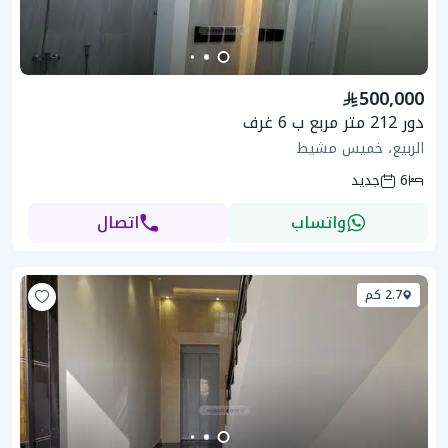
500,000
دور 212 متر مربع ب 6 غرف
الربيع، خميس مشيط
6
جديد
واتساب
اتصال
2.7 كم