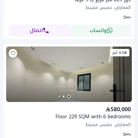
المعارض، خميس مشيط
5
واتساب
اتصال
4.3 كم
580,000
Floor 229 SQM with 6 bedrooms
المعارض، خميس مشيط
6