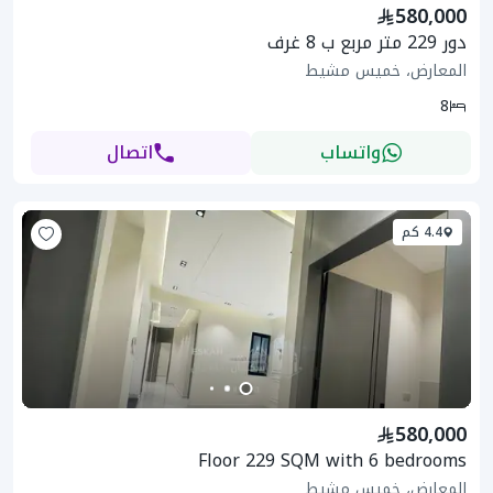
580,000
دور 229 متر مربع ب 8 غرف
المعارض، خميس مشيط
8
واتساب
اتصال
4.4 كم
580,000
Floor 229 SQM with 6 bedrooms
المعارض، خميس مشيط