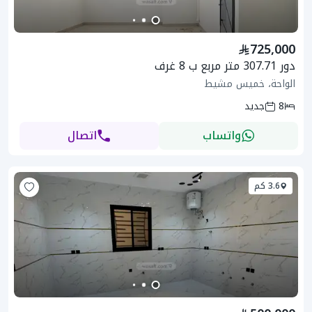
725,000
دور 307.71 متر مربع ب 8 غرف
الواحة، خميس مشيط
8
جديد
واتساب
اتصال
3.6 كم