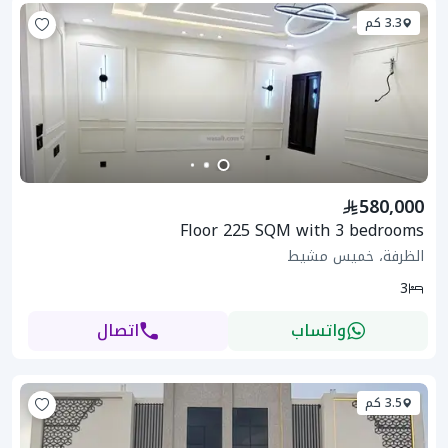
3.3 كم
580,000
Floor 225 SQM with 3 bedrooms
الظرفة، خميس مشيط
3
واتساب
اتصال
3.5 كم