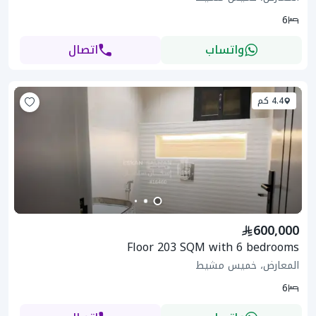
6
واتساب
اتصال
4.4 كم
600,000
Floor 203 SQM with 6 bedrooms
المعارض، خميس مشيط
6