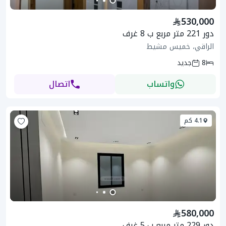
530,000
دور 221 متر مربع ب 8 غرف
الراقي، خميس مشيط
8
جديد
واتساب
اتصال
4.1 كم
580,000
دور 229 متر مربع ب 5 غرف