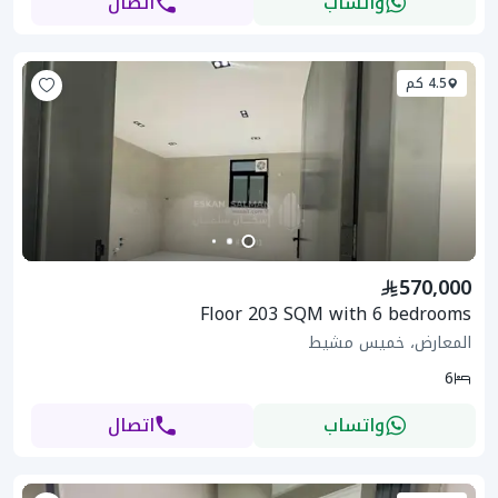
واتساب
اتصال
4.5 كم
570,000
Floor 203 SQM with 6 bedrooms
المعارض، خميس مشيط
6
واتساب
اتصال