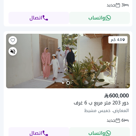
3
جديد
واتساب
اتصال
4.0 كم
600,000
دور 203 متر مربع ب 6 غرف
المعارض، خميس مشيط
6
جديد
واتساب
اتصال