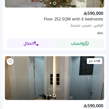
590,000
Floor 252 SQM with 6 bedrooms
الراقي، خميس مشيط
6
واتساب
اتصال
4.9 كم
590,000