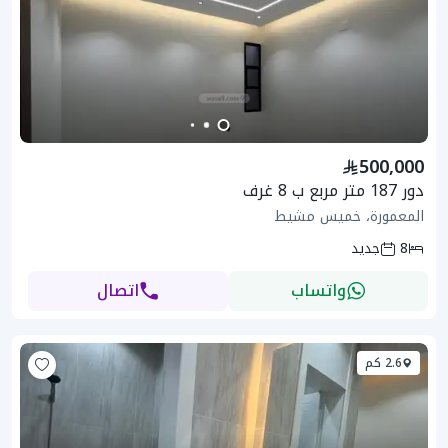
500,000
دور 187 متر مربع ب 8 غرف
المعمورة، خميس مشيط
8
جديد
واتساب
اتصال
2.6 كم