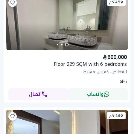
4.5 كم
600,000
Floor 229 SQM with 6 bedrooms
المعارض، خميس مشيط
6
واتساب
اتصال
4.6 كم