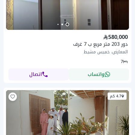
580,000
دور 203 متر مربع ب 7 غرف
المعارض، خميس مشيط
7
واتساب
اتصال
4.7 كم