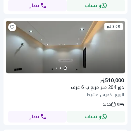
واتساب
اتصال
3.0 كم
510,000
دور 204 متر مربع ب 6 غرف
الربيع، خميس مشيط
6
جديد
واتساب
اتصال