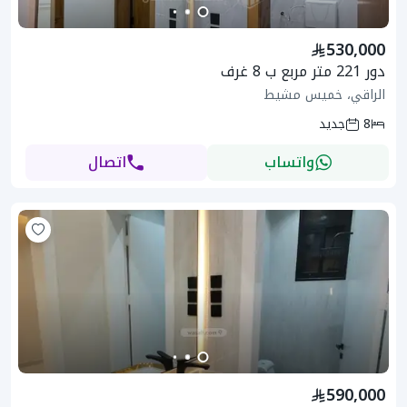
530,000
دور 221 متر مربع ب 8 غرف
الراقي، خميس مشيط
8
جديد
واتساب
اتصال
590,000