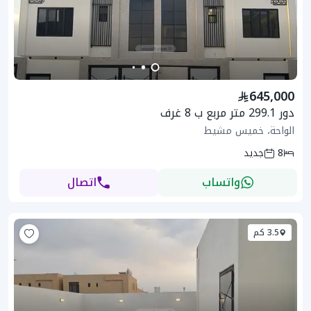
645,000
دور 299.1 متر مربع ب 8 غرف
الواحة، خميس مشيط
8
جديد
واتساب
اتصال
3.5 كم