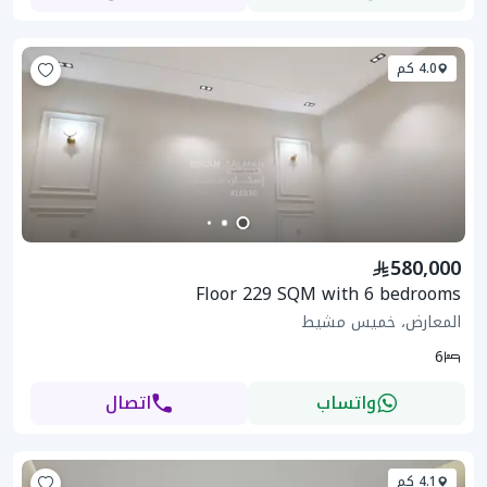
4.0 كم
580,000
Floor 229 SQM with 6 bedrooms
المعارض، خميس مشيط
6
واتساب
اتصال
4.1 كم