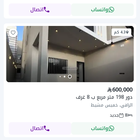
واتساب
اتصال
4.3 كم
600,000
دور 198 متر مربع ب 8 غرف
الراقي، خميس مشيط
8
جديد
واتساب
اتصال