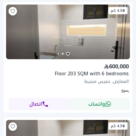
4.3 كم
600,000
Floor 203 SQM with 6 bedrooms
المعارض، خميس مشيط
6
واتساب
اتصال
4.3 كم