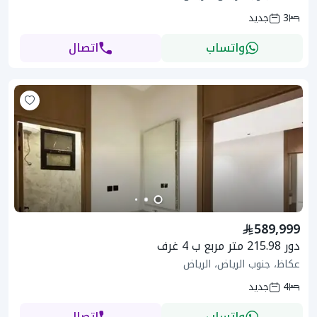
3
جديد
واتساب
اتصال
589,999
دور 215.98 متر مربع ب 4 غرف
عكاظ، جنوب الرياض، الرياض
4
جديد
واتساب
اتصال