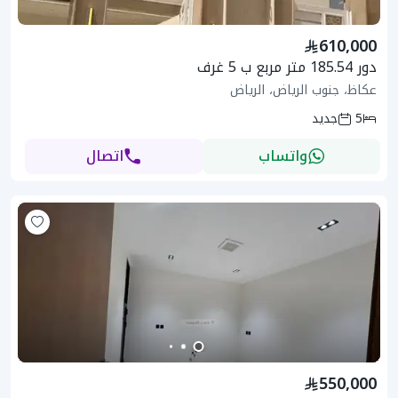
610,000
دور 185.54 متر مربع ب 5 غرف
عكاظ، جنوب الرياض، الرياض
5
جديد
واتساب
اتصال
550,000