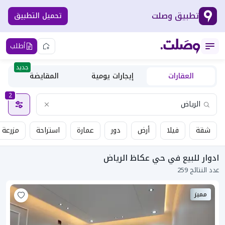
تطبيق وصلت
تحميل التطبيق
أطلب
جديد
العقارات
إيجارات يومية
المقايضة
2
شقة
فيلا
أرض
دور
عمارة
استراحة
مزرعة
ادوار للبيع في حي عكاظ الرياض
عدد النتائج 259
مميز