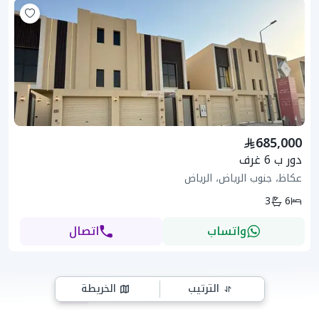
685,000
دور ب 6 غرف
عكاظ، جنوب الرياض، الرياض
3
6
واتساب
اتصال
الترتيب
الخريطة
9
3
2
1